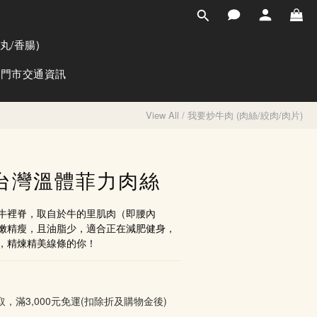
BUY NOW
丸/香腸)
門市交通資訊
View All
/
我要炒牛肉 (肉絲/絞肉/肉片)
台灣溫體菲力肉絲
牛裡脊，取自於牛的里肌肉（即腰內
嫩精瘦，且油脂少，適合正在減肥健身，
，精煉精美線條的你！
取，滿3,000元免運(扣除折及購物金後)