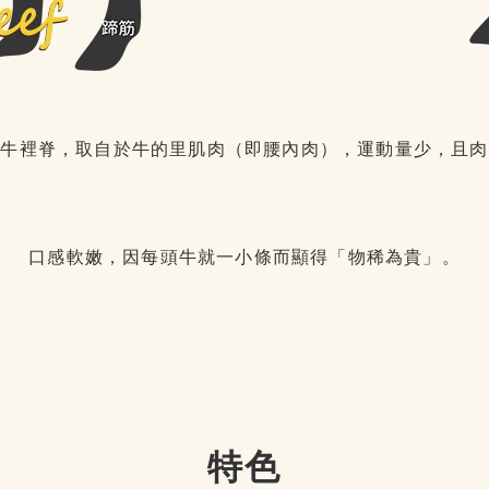
，牛裡脊，取自於牛的里肌肉（即腰內肉），運動量少，且肉
口感軟嫩，因每頭牛就一小條而顯得「物稀為貴」。
特色