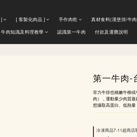
]
[ 客製化肉品 ]
手作肉乾
真材食料(漢堡排/牛肉
牛肉知識及料理教學
認識第一牛肉
付款及運費說明
第一牛肉-
菲力牛排也稱嫩牛柳或
肉），運動量少肉質最
想攝取高蛋白、低熱量
冷凍商品7-11超商店