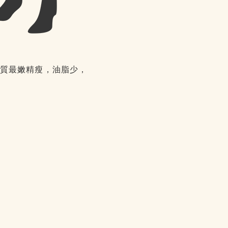
質最嫩精瘦，油脂少，