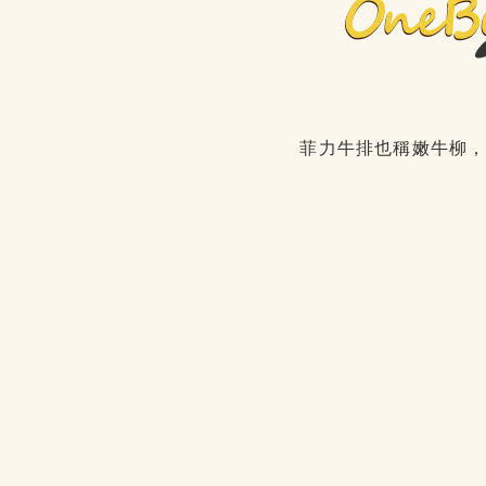
菲力牛排也稱嫩牛柳