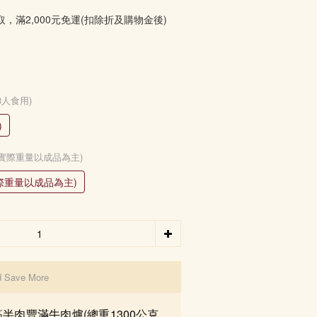
取，滿2,000元免運(扣除折及購物金後)
~3人食用)
)
0%，實際重量以成品為主)
實際重量以成品為主)
d Save More
半肉豐滿牛肉爐(總重1300公克，