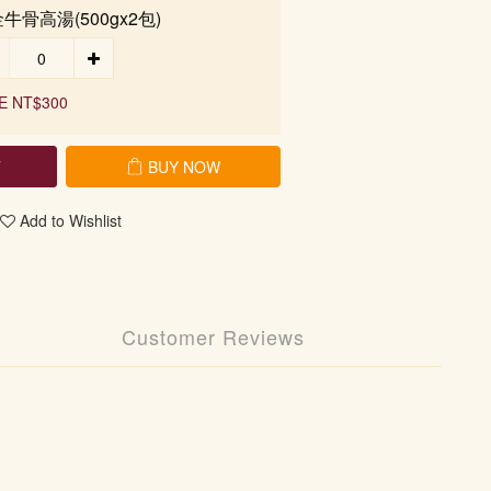
牛骨高湯(500gx2包)
E NT$300
T
BUY NOW
Add to Wishlist
Customer Reviews