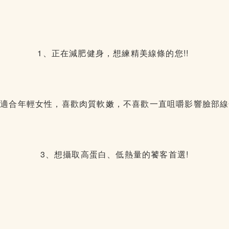
1、正在減肥健身，想練精美線條的您!!
、適合年輕女性，喜歡肉質軟嫩，不喜歡一直咀嚼影響臉部線
3、想攝取高蛋白、低熱量的饕客首選!