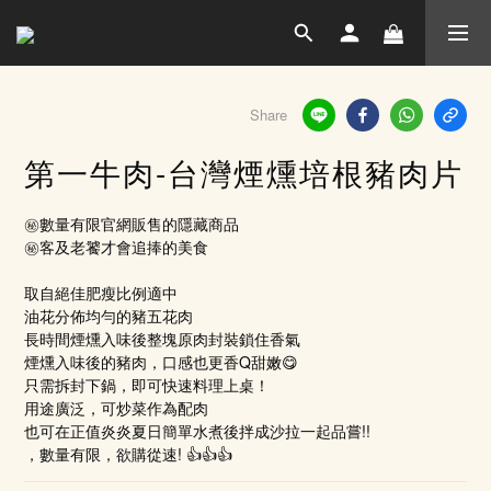
Share
第一牛肉-台灣煙燻培根豬肉片
㊙️數量有限官網販售的隱藏商品
㊙️客及老饕才會追捧的美食
取自絕佳肥瘦比例適中
油花分佈均勻的豬五花肉
長時間煙燻入味後整塊原肉封裝鎖住香氣
煙燻入味後的豬肉，口感也更香Q甜嫩😋
只需拆封下鍋，即可快速料理上桌！ 
用途廣泛，可炒菜作為配肉
也可在正值炎炎夏日簡單水煮後拌成沙拉一起品嘗!!
，數量有限，欲購從速! 👍👍👍