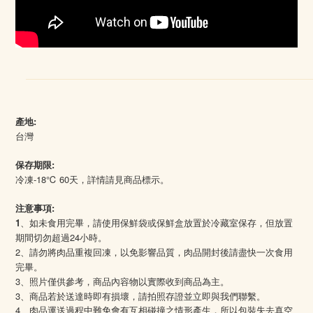
產地:
台灣
保存期限:
冷凍-18℃ 60天，詳情請見商品標示。
注意事項:
1
、如未食用完畢，請使用保鮮袋或保鮮盒放置於冷藏室保存，但放置
期間切勿超過24小時。
2、請勿將肉品重複回凍，以免影響品質，肉品開封後請盡快一次食用
完畢。
3、照片僅供參考，商品內容物以實際收到商品為主。
3、商品若於送達時即有損壞，請拍照存證並立即與我們聯繫。
4
、肉品運送過程中難免會有互相碰撞之情形產生，所以包裝失去真空