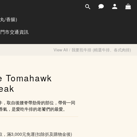
BUY NOW
丸/香腸)
門市交通資訊
View All
/
我要煎牛排 (精選牛排、各式肉排)
e Tomahawk
eak
黑牛，取自後腰脊帶肋骨的部位，帶骨一同
香氣，是愛吃牛排的老饕們的最愛。
取，滿3,000元免運(扣除折及購物金後)