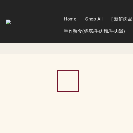
Home
Shop All
[ 新鮮肉品 
手作熟食(鍋底/牛肉麵/牛肉湯)