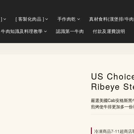
]
[ 客製化肉品 ]
手作肉乾
真材食料(漢堡排/牛肉
牛肉知識及料理教學
認識第一牛肉
付款及運費說明
US Choic
Ribeye St
嚴選美國Cab安格斯
煎烤使牛排更加多一份
冷凍商品7-11超商店