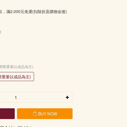
取，滿2,000元免運(扣除折及購物金後)
0
0%，實際重量以成品為主)
實際重量以成品為主)
T
BUY NOW