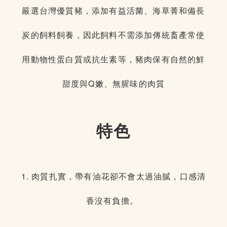
嚴選台灣優質豬，添加有益活菌、海草菁和備長
炭的飼料飼養，因此飼料不需添加傳統畜產常使
用動物性蛋白質或抗生素等，豬肉保有自然的鮮
甜度與Q嫩、無腥味的肉質
特色
1. 肉質扎實，帶有油花卻不會太過油膩，口感清
香沒有負擔。