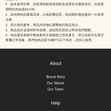
1
、如未食用完畢，請使用保鮮袋或保鮮盒放置於冷藏室保存，但放置
期間切勿超過24小時。
2、請勿將肉品重複回凍，以免影響品質，肉品開封後請盡快一次食用
完畢。
3、照片僅供參考，商品內容物以實際收到商品為主。
3、商品若於送達時即有損壞，請拍照存證並立即與我們聯繫。
4
、肉品運送過程中難免會有互相碰撞之情形產生，所以包裝失去真空
5℃
實屬正常現象，我們的肉品皆冷藏
以下保存，請安心食用。
About
Brand Story
Our Values
Our Team
Help