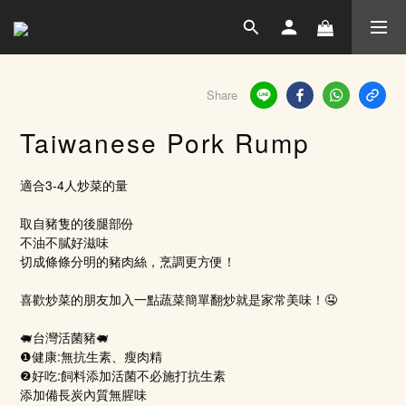
Share
Taiwanese Pork Rump
適合3-4人炒菜的量
取自豬隻的後腿部份
不油不膩好滋味
切成條條分明的豬肉絲，烹調更方便！
喜歡炒菜的朋友加入一點蔬菜簡單翻炒就是家常美味！🤤
🐖台灣活菌豬🐖
❶健康:無抗生素、瘦肉精 
❷好吃:飼料添加活菌不必施打抗生素
添加備長炭內質無腥味