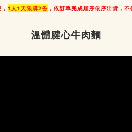
限，
1人1天限購2份
，依訂單完成順序依序出貨，不
溫體腱心牛肉麵