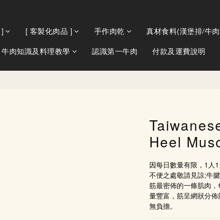
]
[ 客製化肉品 ]
手作肉乾
真材食料(漢堡排/牛肉
牛肉知識及料理教學
認識第一牛肉
付款及運費說明
Taiwanes
Heel Mus
因每日數量有限，1人
不便之處敬請見諒;牛
筋最密佈的一條肌肉，
量豐富，筋呈網狀分佈
無負擔。