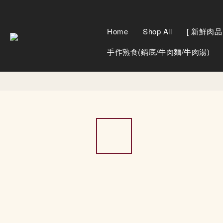
Home
Shop All
[ 新鮮肉品 
手作熟食(鍋底/牛肉麵/牛肉湯)