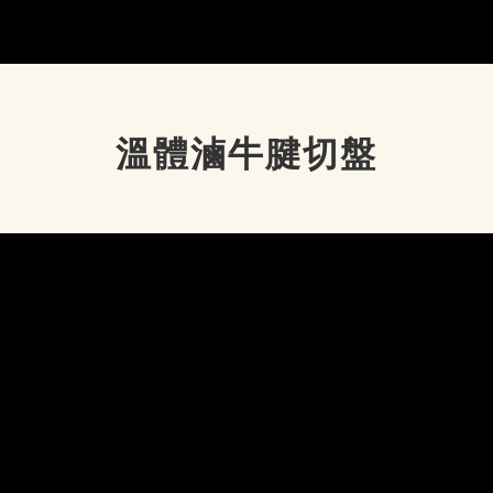
溫體滷牛腱切盤