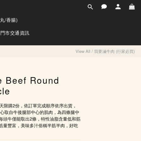
BUY NOW
丸/香腸)
門市交通資訊
View All
/
我要滷牛肉 (行家必買)
e Beef Round
cle
1天限購2份，依訂單完成順序依序出貨，
腱心取自牛後腿部中心的肌肉，為四條腿中
每頭牛僅能取出2條，特性油脂含量低和筋
筋量豐富，美味多汁俗稱半筋半肉，好吃