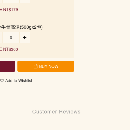
E NT$179
牛骨高湯(500gx2包)
E NT$300
T
BUY NOW
Add to Wishlist
Customer Reviews