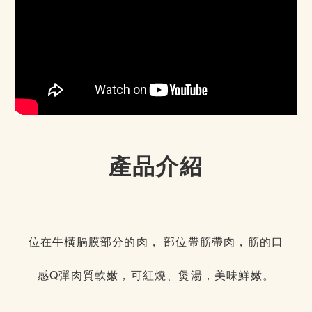
產品介紹
位在牛橫膈膜部分的肉， 部位帶筋帶肉，筋的口
感Q彈肉質軟嫩，可紅燒、煲湯，美味鮮嫩。