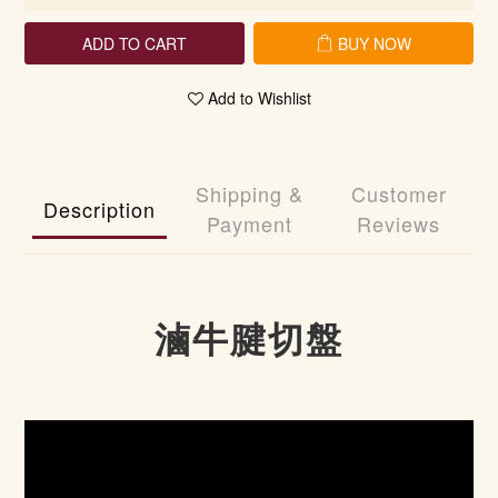
ADD TO CART
BUY NOW
Add to Wishlist
Shipping &
Customer
Description
Payment
Reviews
滷牛腱切盤