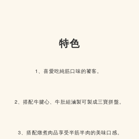
特色
1、喜愛吃純筋口味的饕客。
2、搭配牛腱心、牛肚組滷製可製成三寶拼盤。
3、搭配燉煮肉品享受半筋半肉的美味口感。