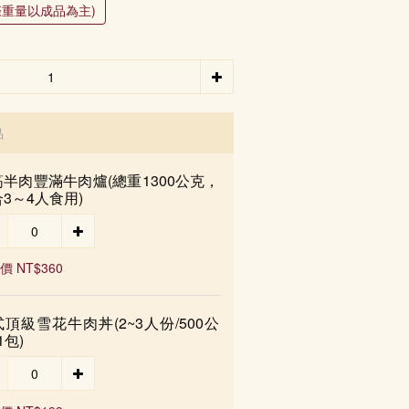
實際重量以成品為主)
品
半肉豐滿牛肉爐(總重1300公克，
3～4人食用)
價 NT$360
頂級雪花牛肉丼(2~3人份/500公
1包)