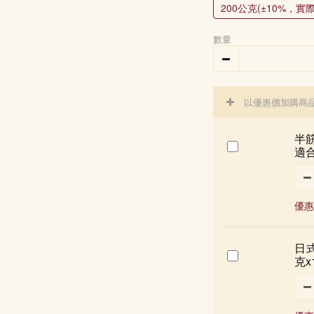
200公克(±10%，
數量
以優惠價加購商
半筋
適合
優惠
日式
克x