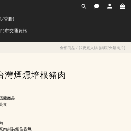
立即購買
/香腸)
門市交通資訊
全部商品
/
我要煮火鍋 (鍋底/火鍋肉片)
台灣煙燻培根豬肉
隱藏商品
美食
肉
原肉封裝鎖住香氣