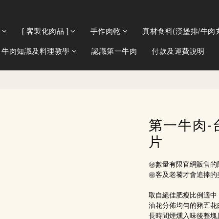
[ 客製化肉品 ]
手作肉乾
真材食料(漢堡排/牛肉丸
牛肉知識及料理教學
認識第一牛肉
付款及運費說明
第一牛肉-
片
㊙️數量有限官網販售的
㊙️客及老饕才會追捧的
取自絕佳肥瘦比例適中
油花分佈均勻的豬五花
長時間煙燻入味後整塊