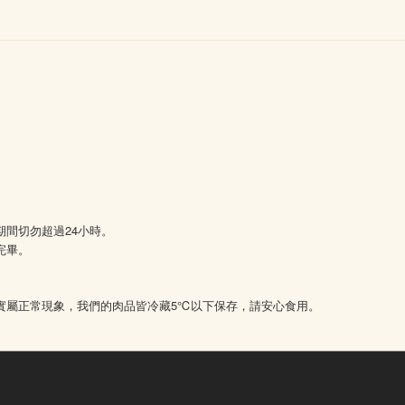
間切勿超過24小時。
完畢。
5℃
實屬正常現象，我們的肉品皆冷藏
以下保存，請安心食用。