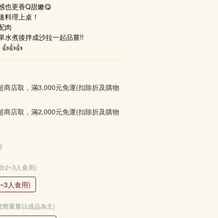
感也更香Q甜嫩😋
速料理上桌！ 
配肉
單水煮後拌成沙拉一起品嘗!!
👍👍
超商店取，滿3,000元免運(扣除折及購物
超商店取，滿2,000元免運(扣除折及購物
0
合2~3人食用)
~3人食用)
%，實際重量以成品為主)