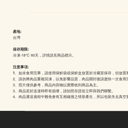
產地:
台灣
保存期限:
冷凍-18℃ 60天，詳情請見商品標示。
注意事項:
1
、如未食用完畢，請使用保鮮袋或保鮮盒放置於冷藏室保存，但放置期
2、請勿將肉品重複回凍，以免影響品質，肉品開封後請盡快一次食用
3、照片僅供參考，商品內容物以實際收到商品為主。
3、商品若於送達時即有損壞，請拍照存證並立即與我們聯繫。
4
、肉品運送過程中難免會有互相碰撞之情形產生，所以包裝失去真空