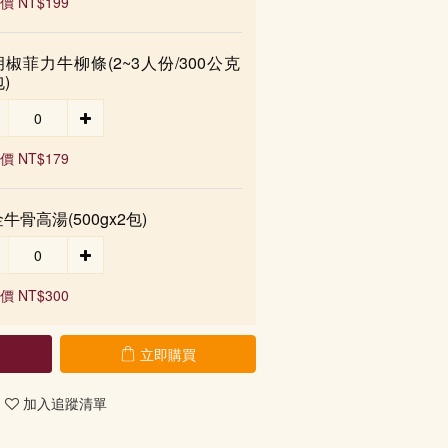
價 NT$199
椒菲力牛柳條(2~3人份/300公克
)
價 NT$179
牛骨高湯(500gx2包)
價 NT$300
立即購買
加入追蹤清單