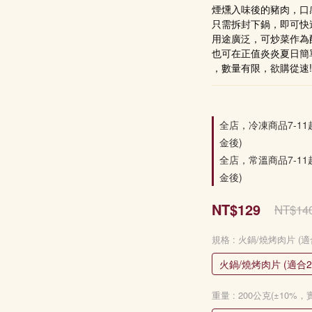
煙燻入味後的豬肉，口
只需拆封下鍋，即可快
用途廣泛，可炒菜作為
也可在正值炎炎夏日簡
，數量有限，欲購從速! 
全店，冷凍商品7-11
金後)
全店，常溫商品7-11
金後)
NT$129
NT$14
規格
: 火鍋/燒烤肉片 (適
火鍋/燒烤肉片 (適合2
重量
: 200公克(±10