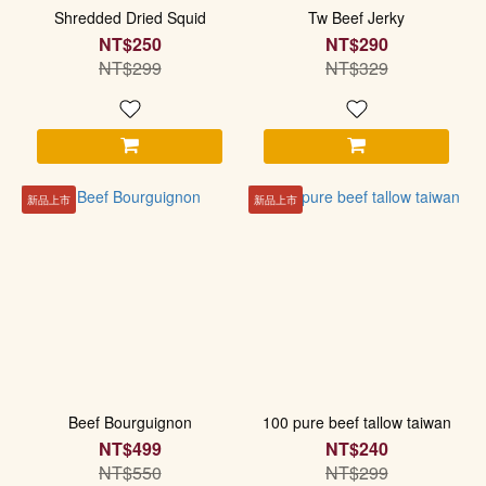
Shredded Dried Squid
Tw Beef Jerky
NT$250
NT$290
NT$299
NT$329
新品上市
新品上市
Beef Bourguignon
100 pure beef tallow taiwan
NT$499
NT$240
NT$550
NT$299