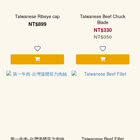
Taiwanese Ribeye cap
Taiwanese Beef Chuck
Blade
NT$899
NT$330
NT$350
第一牛肉-台灣溫體菲力肉絲
Taiwanese Beef Fillet