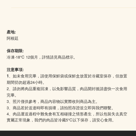
產地:
阿根廷
保存期限:
冷凍-18℃ 12個月，詳情請見商品標示。
注意事項:
1
、如未食用完畢，請使用保鮮袋或保鮮盒放置於冷藏室保存，但放置
期間切勿超過24小時。
2、請勿將肉品重複回凍，以免影響品質，肉品開封後請盡快一次食用
完畢。
3、照片僅供參考，商品內容物以實際收到商品為主。
3、商品若於送達時即有損壞，請拍照存證並立即與我們聯繫。
4
、肉品運送過程中難免會有互相碰撞之情形產生，所以包裝失去真空
5℃
實屬正常現象，我們的肉品皆冷藏
以下保存，請安心食用。