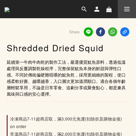
Share
Shredded Dried Squid
延續第一牛肉牛肉乾的製作工法，嚴選優質魷魚原料，透過低溫
處理與反覆調製乾燥程序，完整保留魷魚本身的鮮甜與彈性口
感。不同於傳統偏硬難咀嚼的魷魚乾，採用更細緻的製程，使口
感柔軟好撕、越嚼越香，入口層次更加溫潤順口。適合各個年齡
層輕鬆享用，不論是日常零食、追劇分享或聚會點心，都是兼具
風味與口感的安心選擇。
冷凍商品7-11超商店取，滿3,000元免運(扣除折及購物金後)
on order
常溫商品7-11超商店取，滿2,000元免運(扣除折及購物金後)