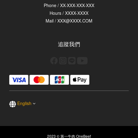
Phone / XX-XXX-XXX-XXX
Hours / XXXX-XXXX
Mail / XXX@XXXX.COM
追蹤我們
English
2023 © 第一牛肉 OneBeef