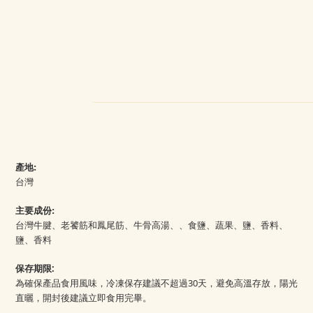
產地:
台灣
主要成份:
台灣牛腱、老饕筋和鳳尾筋、牛骨高湯
、
、食鹽、蔬果、鹽、香料
、
鹽、香料
保存期限:
為確保產品食用風味，
冷凍
保存
建議
不超過
30天，
避免高溫存放，陽光
直曬，開封後建議立即食用完畢。